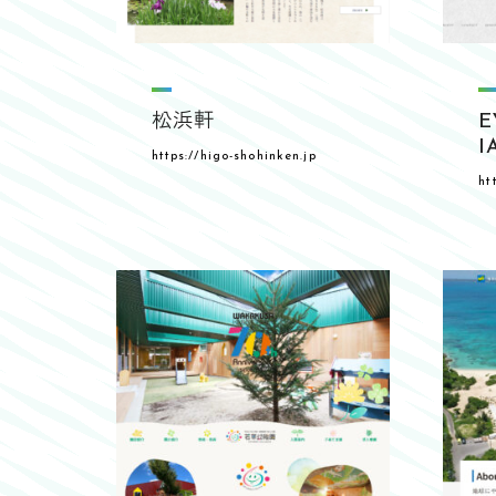
松浜軒
E
I
https://higo-shohinken.jp
ht