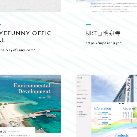
YEFUNNY OFFIC
柳江山明泉寺
AL
https://myosenji.jp/
tps://eyefunny.com/