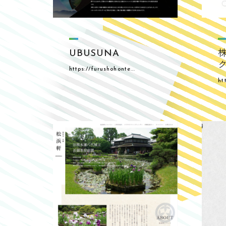
UBUSUNA
https://furushohonte...
ht