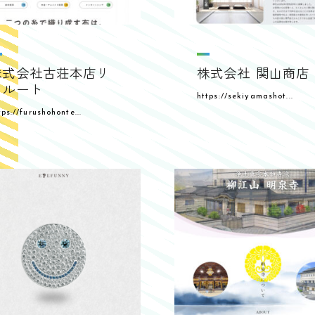
株式会社古荘本店リ
株式会社 関山商店
クルート
https://sekiyamashot...
tps://furushohonte...