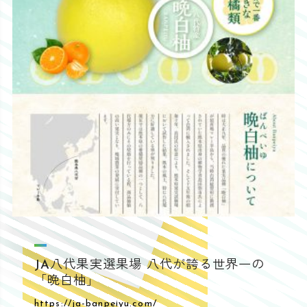
JA八代果実選果場 八代が誇る世界一の
「晩白柚」
https://ja-banpeiyu.com/