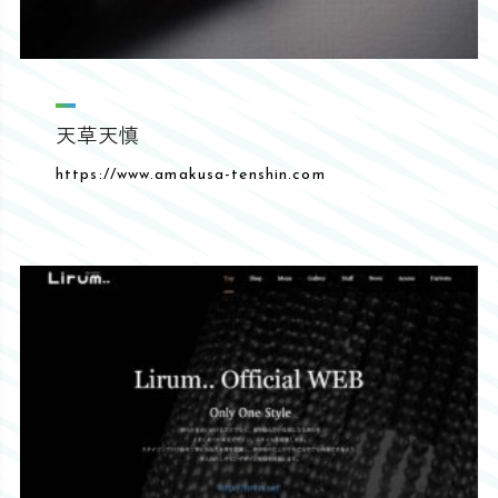
天草天慎
https://www.amakusa-tenshin.com