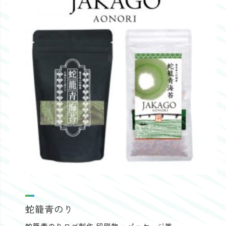
蛇籠青のり