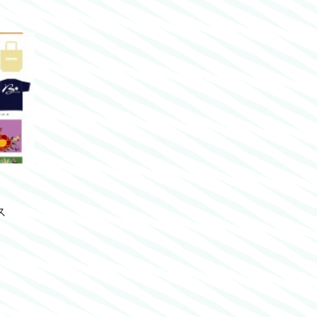
ス
・
・