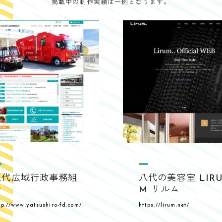
掲載中の制作実績は一例となります。
八代広域行政事務組
八代の美容室 LIR
合
M リルム
tp://www.yatsushiro-fd.com/
https://lirum.net/