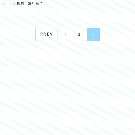
、シール、幟旗、焼印制作
PREV
1
2
3
投
稿
の
ペ
ー
ジ
送
り