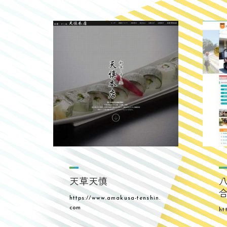
天草天慎
https://www.amakusa-tenshin.
com
ht